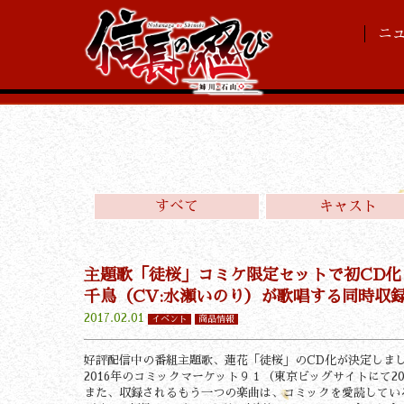
ニ
すべて
キャスト
主題歌「徒桜」コミケ限定セットで初CD化
千鳥（CV:水瀬いのり）が歌唱する同時収録
2017.02.01
イベント
商品情報
好評配信中の番組主題歌、蓮花「徒桜」のCD化が決定しま
2016年のコミックマーケット９１（東京ビッグサイトにて20
また、収録されるもう一つの楽曲は、コミックを愛読してい