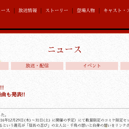
ュース
放送情報
ストーリー
登場人物
キャスト・
ニュース
放送・配信
イベント
‼
曲も発表!!
した。
16年12月29日(木)～31日(土) に開催の予定）にて数量限定のコミケ限
るという蓮花が「信長の忍び」の主人公・千鳥の想いと自身の想いをリンク