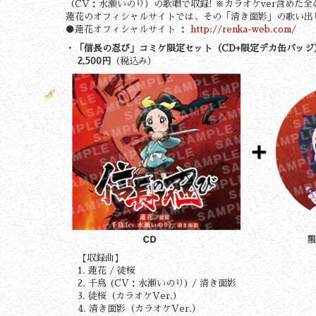
（CV：水瀬いのり）の歌唱で収録! ※カラオケver含めた全
蓮花のオフィシャルサイトでは、その「清き面影」の歌い出
●蓮花オフィシャルサイト ：
http://renka-web.com/
・「信長の忍び」コミケ限定セット（CD+限定デカ缶バッジ
2,500円
（税込み）
【収録曲】
1. 蓮花 / 徒桜
2. 千鳥 (CV：水瀬いのり) / 清き面影
3. 徒桜（カラオケVer.）
4. 清き面影（カラオケVer.）