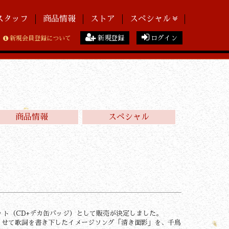
スタッフ
商品情報
ストア
スペシャル
新規登録
ログイン
新規会員登録について
商品情報
スペシャル
定セット（CD+デカ缶バッジ）として販売が決定しました。
させて歌詞を書き下したイメージソング「清き面影」を、千鳥