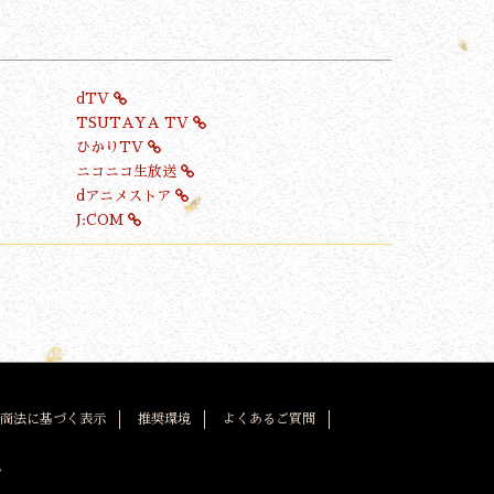
dTV
TSUTAYA TV
ひかりTV
ニコニコ生放送
dアニメストア
J:COM
商法に基づく表示
推奨環境
よくあるご質問
。