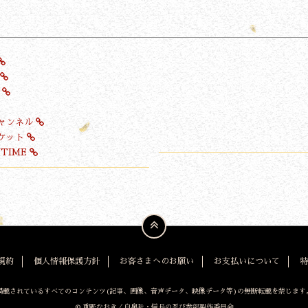
V
ャンネル
ケット
TIME
規約
個人情報保護方針
お客さまへのお願い
お支払いについて
特
掲載されているすべてのコンテンツ
(記事、画像、音声データ、映像データ等)の無断転載を禁じます
© 重野なおき／白泉社・信長の忍び参部製作委員会