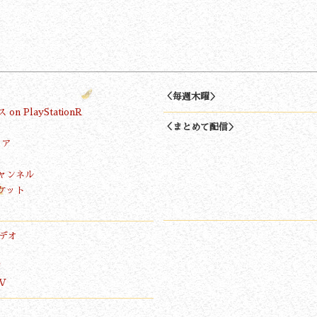
＜毎週木曜＞
n PlayStationR
＜まとめて配信＞
トア
ャンネル
ケット
ビデオ
画
TV