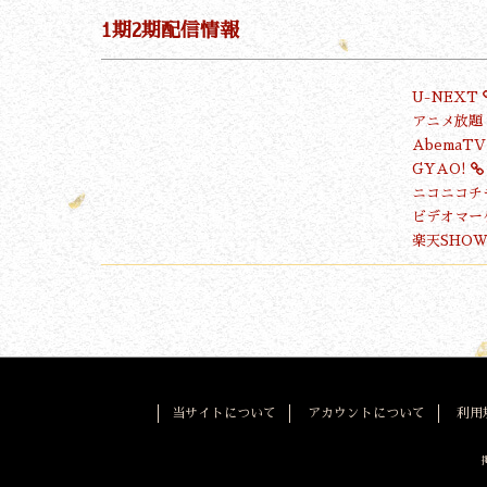
1期2期配信情報
U-NEXT
アニメ放題
AbemaT
GYAO!
ニコニコチ
ビデオマー
楽天SHOW
当サイトについて
アカウントについて
利用