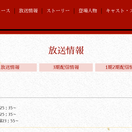
ュース
放送情報
ストーリー
登場人物
キャスト・
放送情報
放送情報
3期配信情報
1期2期配信
25：35～
25：35～
曜23：55～