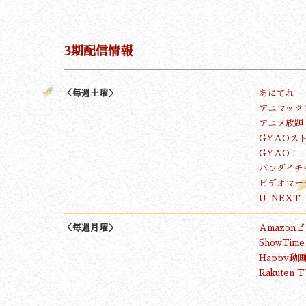
3期配信情報
＜毎週土曜＞
あにてれ
アニマックス o
アニメ放題
GYAOス
GYAO！
バンダイチ
ビデオマー
U-NEXT
＜毎週月曜＞
Amazon
ShowTime
Happy動
Rakuten 