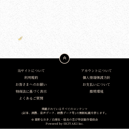
当サイトについて
アカウントについて
利用規約
個人情報保護方針
お客さまへのお願い
お支払いについて
特商法に基づく表示
推奨環境
よくあるご質問
掲載されているすべてのコンテンツ
(記事、画像、音声データ、映像データ等)の無断転載を禁じます。
© 重野なおき／白泉社・信長の忍び参部製作委員会
Powered by
SKIYAKI Inc.