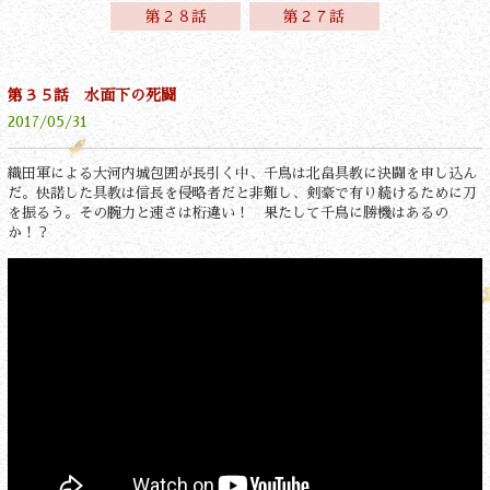
第２８話
第２７話
第３５話 水面下の死闘
2017/05/31
織田軍による大河内城包囲が長引く中、千鳥は北畠具教に決闘を申し込ん
だ。快諾した具教は信長を侵略者だと非難し、剣豪で有り続けるために刀
を振るう。その腕力と速さは桁違い！ 果たして千鳥に勝機はあるの
か！？