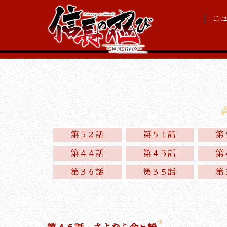
ニ
第５２話
第５１話
第
第４４話
第４３話
第
第３６話
第３５話
第