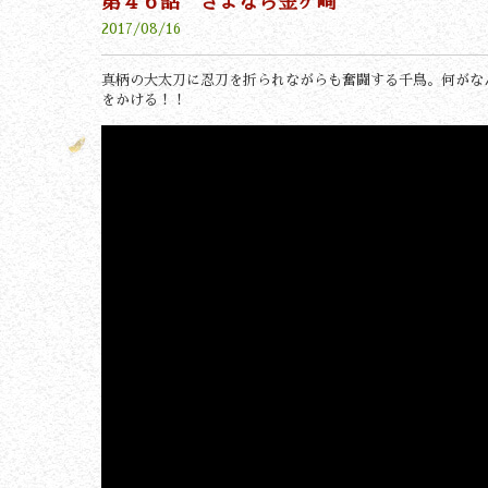
第４６話 さよなら金ヶ崎
2017/08/16
真柄の大太刀に忍刀を折られながらも奮闘する千鳥。何がな
をかける！！