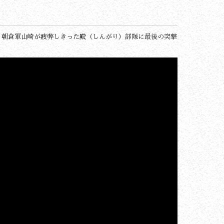
、朝倉軍山崎が疲弊しきった殿（しんがり）部隊に最後の突撃