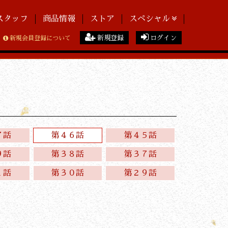
スタッフ
商品情報
ストア
スペシャル
新規登録
ログイン
新規会員登録について
７話
第４６話
第４５話
９話
第３８話
第３７話
１話
第３０話
第２９話