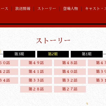
ュース
放送情報
ストーリー
登場人物
キャスト・
ストーリー
第3期
第2期
第1期
５０話
第４９話
第４８話
第４
４２話
第４１話
第４０話
第３
３４話
第３３話
第３２話
第３
第２８話
第２７話