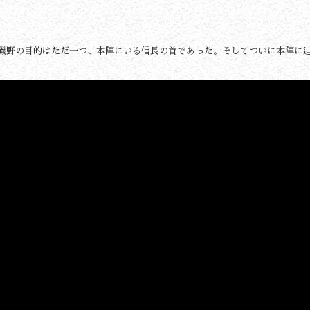
磯野の目的はただ一つ、本陣にいる信長の首であった。そしてついに本陣に