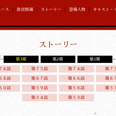
ュース
放送情報
ストーリー
登場人物
キャスト・
ストーリー
第3期
第2期
第1期
７６話
第７５話
第７４話
第７
６８話
第６７話
第６６話
第６
６０話
第５９話
第５８話
第５
第５４話
第５３話