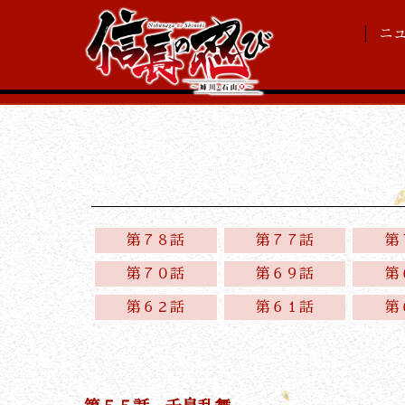
ニ
第７８話
第７７話
第
第７０話
第６９話
第
第６２話
第６１話
第