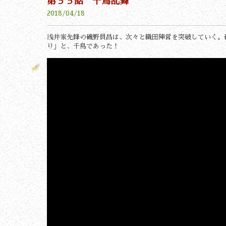
第５５話 千鳥乱舞
2018/04/18
浅井家先鋒の磯野員昌は、次々と織田陣営を突破していく。
り」と、千鳥であった！