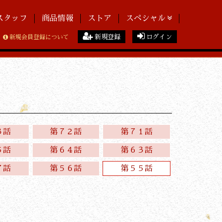
スタッフ
商品情報
ストア
スペシャル
新規登録
ログイン
新規会員登録について
３話
第７２話
第７１話
５話
第６４話
第６３話
７話
第５６話
第５５話