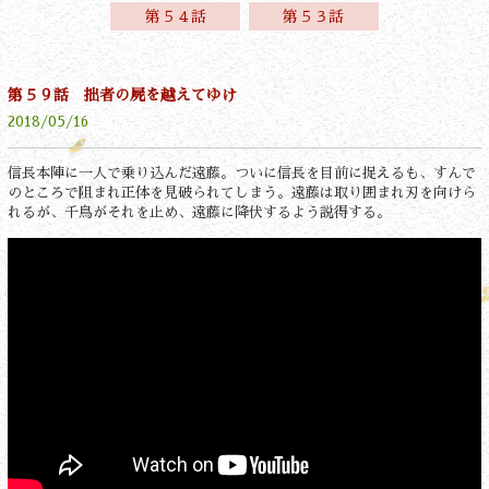
第５４話
第５３話
第５９話 拙者の屍を越えてゆけ
2018/05/16
信長本陣に一人で乗り込んだ遠藤。ついに信長を目前に捉えるも、すんで
のところで阻まれ正体を見破られてしまう。遠藤は取り囲まれ刃を向けら
れるが、千鳥がそれを止め、遠藤に降伏するよう説得する。